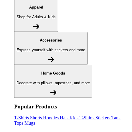
Apparel
Shop for Adults & Kids
Accessories
Express yourself with stickers and more
Home Goods
Decorate with pillows, tapestries, and more
Popular Products
T-Shirts
Shorts
Hoodies
Hats
Kids T-Shirts
Stickers
Tank
Tops
Mugs