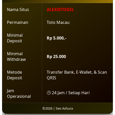
Nama Situs
ALEXISTOGEL
Permainan
Toto Macau
Minimal
Rp 5.000,-
Deposit
Minimal
Rp 25.000
Withdraw
Metode
Transfer Bank, E-Wallet, & Scan
Deposit
QRIS
Jam
🕒 24 Jam / Setiap Hari
Operasional
©2026 | Seo Ashura