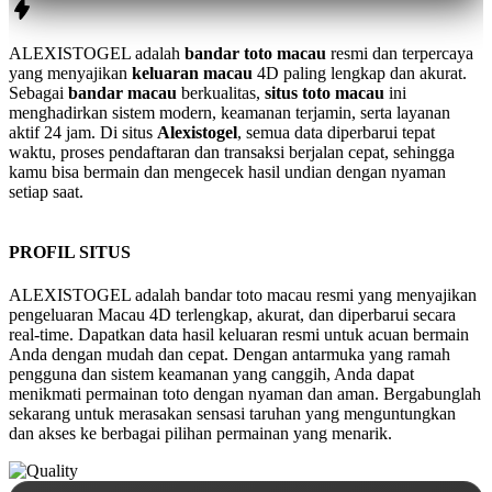
ALEXISTOGEL adalah
bandar toto macau
resmi dan terpercaya
yang menyajikan
keluaran macau
4D paling lengkap dan akurat.
Sebagai
bandar macau
berkualitas,
situs toto macau
ini
menghadirkan sistem modern, keamanan terjamin, serta layanan
aktif 24 jam. Di situs
Alexistogel
, semua data diperbarui tepat
waktu, proses pendaftaran dan transaksi berjalan cepat, sehingga
kamu bisa bermain dan mengecek hasil undian dengan nyaman
setiap saat.
PROFIL SITUS
ALEXISTOGEL adalah bandar toto macau resmi yang menyajikan
pengeluaran Macau 4D terlengkap, akurat, dan diperbarui secara
real-time. Dapatkan data hasil keluaran resmi untuk acuan bermain
Anda dengan mudah dan cepat. Dengan antarmuka yang ramah
pengguna dan sistem keamanan yang canggih, Anda dapat
menikmati permainan toto dengan nyaman dan aman. Bergabunglah
sekarang untuk merasakan sensasi taruhan yang menguntungkan
dan akses ke berbagai pilihan permainan yang menarik.