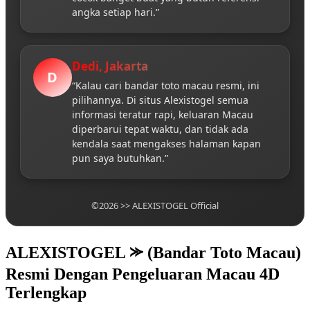
angka setiap hari.”
Dedi, Jakarta
D
“Kalau cari bandar toto macau resmi, ini
pilihannya. Di situs Alexistogel semua
informasi teratur rapi, keluaran Macau
diperbarui tepat waktu, dan tidak ada
kendala saat mengakses halaman kapan
pun saya butuhkan.”
©2026 >> ALEXISTOGEL Official
ALEXISTOGEL ⪼ (Bandar Toto Macau)
Resmi Dengan Pengeluaran Macau 4D
Terlengkap