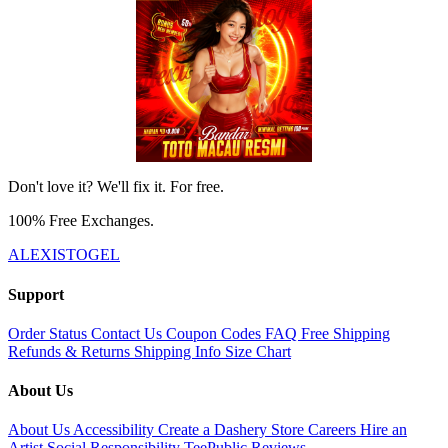
Don't love it? We'll fix it. For free.
100% Free Exchanges.
ALEXISTOGEL
Support
Order Status
Contact Us
Coupon Codes
FAQ
Free Shipping
Refunds & Returns
Shipping Info
Size Chart
About Us
About Us
Accessibility
Create a Dashery Store
Careers
Hire an
Artist
Social Responsibility
TeePublic Reviews