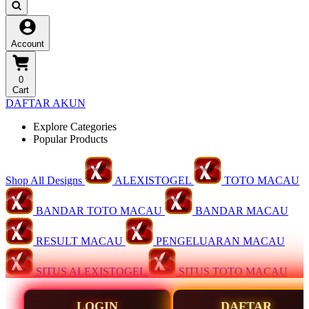
Account
0
Cart
DAFTAR AKUN
Explore Categories
Popular Products
Shop All Designs
ALEXISTOGEL
TOTO MACAU
BANDAR TOTO MACAU
BANDAR MACAU
RESULT MACAU
PENGELUARAN MACAU
SITUS ALEXISTOGEL
SITUS TOTO MACAU
LOGIN
DAFTAR