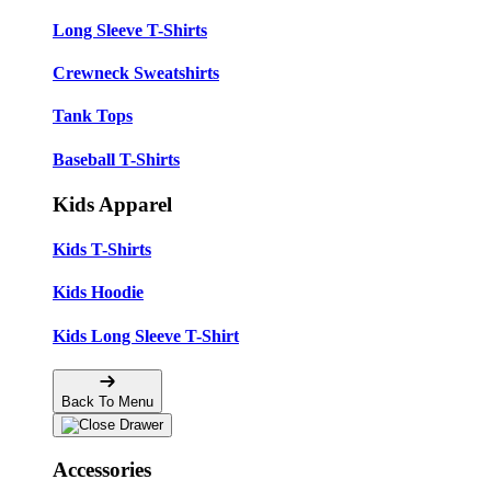
Long Sleeve T-Shirts
Crewneck Sweatshirts
Tank Tops
Baseball T-Shirts
Kids Apparel
Kids T-Shirts
Kids Hoodie
Kids Long Sleeve T-Shirt
Back To Menu
Accessories