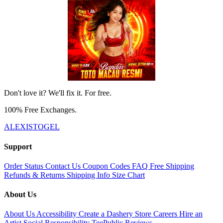
Don't love it? We'll fix it. For free.
100% Free Exchanges.
ALEXISTOGEL
Support
Order Status
Contact Us
Coupon Codes
FAQ
Free Shipping
Refunds & Returns
Shipping Info
Size Chart
About Us
About Us
Accessibility
Create a Dashery Store
Careers
Hire an
Artist
Social Responsibility
TeePublic Reviews