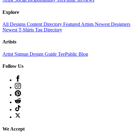
Explore
All Designs
Content Directory
Featured Artists
Newest Designers
Newest T-Shirts
Tag Directory
Artists
Artist Signup
Design Guide
TeePublic Blog
Follow Us
We Accept