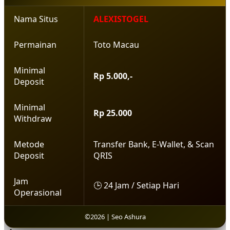
Nama Situs
ALEXISTOGEL
Permainan
Toto Macau
Minimal
Rp 5.000,-
Deposit
Minimal
Rp 25.000
Withdraw
Metode
Transfer Bank, E-Wallet, & Scan
Deposit
QRIS
Jam
🕒 24 Jam / Setiap Hari
Operasional
©2026 | Seo Ashura