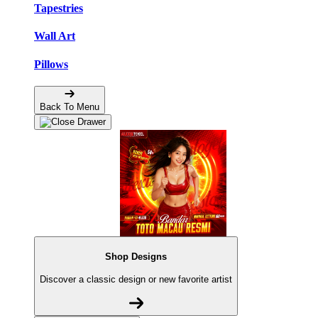
Tapestries
Wall Art
Pillows
Back To Menu
Shop Designs
Discover a classic design or new favorite artist