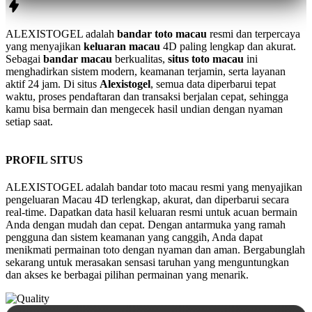
ALEXISTOGEL adalah
bandar toto macau
resmi dan terpercaya
yang menyajikan
keluaran macau
4D paling lengkap dan akurat.
Sebagai
bandar macau
berkualitas,
situs toto macau
ini
menghadirkan sistem modern, keamanan terjamin, serta layanan
aktif 24 jam. Di situs
Alexistogel
, semua data diperbarui tepat
waktu, proses pendaftaran dan transaksi berjalan cepat, sehingga
kamu bisa bermain dan mengecek hasil undian dengan nyaman
setiap saat.
PROFIL SITUS
ALEXISTOGEL adalah bandar toto macau resmi yang menyajikan
pengeluaran Macau 4D terlengkap, akurat, dan diperbarui secara
real-time. Dapatkan data hasil keluaran resmi untuk acuan bermain
Anda dengan mudah dan cepat. Dengan antarmuka yang ramah
pengguna dan sistem keamanan yang canggih, Anda dapat
menikmati permainan toto dengan nyaman dan aman. Bergabunglah
sekarang untuk merasakan sensasi taruhan yang menguntungkan
dan akses ke berbagai pilihan permainan yang menarik.